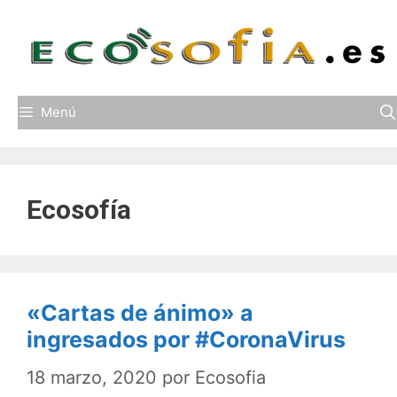
Saltar
al
contenido
Menú
Ecosofía
«Cartas de ánimo» a
ingresados por #CoronaVirus
18 marzo, 2020
por
Ecosofia