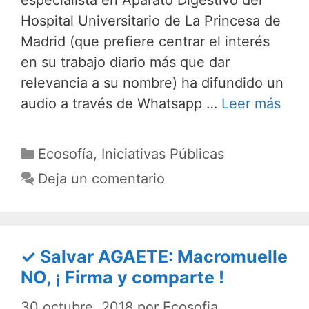
especialista en Aparato Digestivo del
Hospital Universitario de La Princesa de
Madrid (que prefiere centrar el interés
en su trabajo diario más que dar
relevancia a su nombre) ha difundido un
audio a través de Whatsapp …
Leer más
Categorías
Ecosofía
,
Iniciativas Públicas
Deja un comentario
✓ Salvar AGAETE: Macromuelle
NO, ¡ Firma y comparte !
30 octubre, 2018
por
Ecosofia